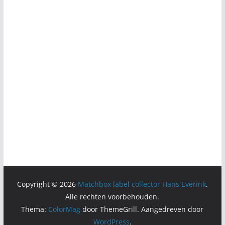
Copyright © 2026
Matchbox label collector Hans Everink
.
Alle rechten voorbehouden.
Thema:
ColorMag
door ThemeGrill. Aangedreven door
WordPress
.